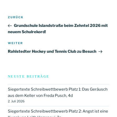
Beitragsnavigation
Vorheriger
ZURÜCK
Beitrag
Grundschule Islandstraße beim Zehntel 2026 mit
neuem Schulrekord!
Nächster
WEITER
Beitrag
Rahlstedter Hockey und Tennis Club zu Besuch
NEUSTE BEITRÄGE
Siegertexte Schreibwettbewerb Platz 1: Das Geräusch
aus dem Keller von Freda Pusch, 4d
2. Juli 2026
Siegertexte Schreibwettbewerb Platz 2: Angst ist eine