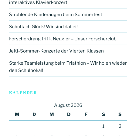
interaktives Klavierkonzert
Strahlende Kinderaugen beim Sommerfest
Schulfach Glück! Wir sind dabei!
Forscherdrang trifft Neugier – Unser Forscherclub
JeKi-Sommer-Konzerte der Vierten Klassen
Starke Teamleistung beim Triathlon – Wir holen wieder
den Schulpokal!
KALENDER
August 2026
M
D
M
D
F
S
S
1
2