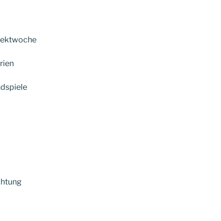
ojektwoche
erien
dspiele
chtung