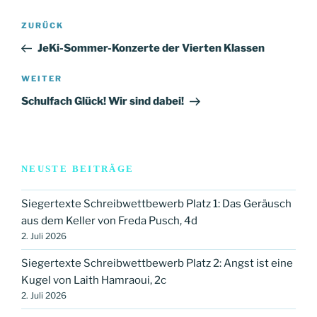
Beitragsnavigation
Vorheriger
ZURÜCK
Beitrag
JeKi-Sommer-Konzerte der Vierten Klassen
Nächster
WEITER
Beitrag
Schulfach Glück! Wir sind dabei!
NEUSTE BEITRÄGE
Siegertexte Schreibwettbewerb Platz 1: Das Geräusch
aus dem Keller von Freda Pusch, 4d
2. Juli 2026
Siegertexte Schreibwettbewerb Platz 2: Angst ist eine
Kugel von Laith Hamraoui, 2c
2. Juli 2026