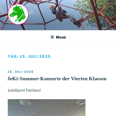
Zum
Inhalt
springen
GRUNDSCHULE-
ISLANDSTRASSE
Menü
TAG:
15. JULI 2025
VERÖFFENTLICHT
15. JULI 2025
AM
JeKi-Sommer-Konzerte der Vierten Klassen
Jubiläum! Fanfare!