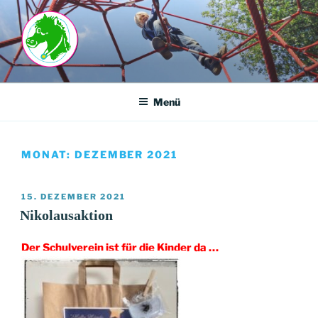
Zum
Inhalt
springen
GRUNDSCHULE-
ISLANDSTRASSE
Menü
MONAT:
DEZEMBER 2021
VERÖFFENTLICHT
15. DEZEMBER 2021
AM
Nikolausaktion
Der Schulverein ist für die Kinder da …